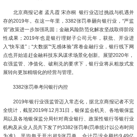
北京商报记者 孟凡霞 宋亦桐
银行业迈过挑战与机遇并
存的2019年。在这一年里，3382张罚单砸向银行业，“严监
管”政策进一步加强巩固；金融风险防范化解攻坚战取得阶段
性成果；2019年也是银行理财子公司元年，获批、开业进
入“快车道”；“大数据”“无感体验”席卷金融行业，银行线下网
点也开始追赶金融科技东风谋求场景化创新。展望2020年，
在强监管、净值化、破刚兑的要求下，银行业将从粗放式发
展转向更加精细化的经营与管理。
3382张罚单考问银行内控
2019年银行业强监管迈入常态化，据北京商报记者不完
全统计，截至2019年12月31日，银保监会机关、各地银保监
局以及各地银保监分局针对商业银行、政策性银行等银行业
机构及从业人员共下发了约3382张罚单(罚单统计以公布时间
为准)，平均每天开出超9张罚单，合计罚没金额约9.49亿